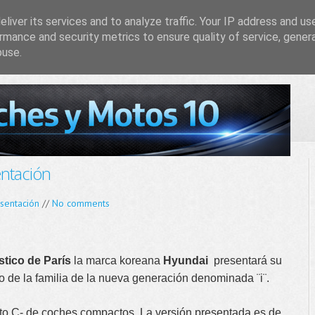
liver its services and to analyze traffic. Your IP address and us
rmance and security metrics to ensure quality of service, gene
buse.
entación
sentación
//
No comments
stico de París
la marca koreana
Hyundai
presentará su
o de la familia de la nueva generación denominada ¨i¨.
to C- de coches compactos. La versión presentada es de