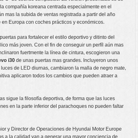
r la compañía koreana centrada especialmente en el
 mas la subida de ventas registrada a partir del año
e en Europa con coches prácticos y económicos.
puertas para fortalecer el estilo deportivo y ditinto del
blico más joven. Con el fin de conseguir un perfíl aún mas
clinaron fuertmente la línea de cintura, escogieron una
vo i30
de unas puertas mas grandes. Incluyeron unos
n luces de LED diurnas, cambiaron la malla de negro mate,
nitiva aplicaron todos los cambios que pueden atraer a
tas sigue la filosofía deportiva, de forma que las luces
ones en la parte inferior del parachoques no pueden faltar
nior y Director de Operaciones de Hyundai Motor Europe
 a la calidad van a generar una mayor conciencia de