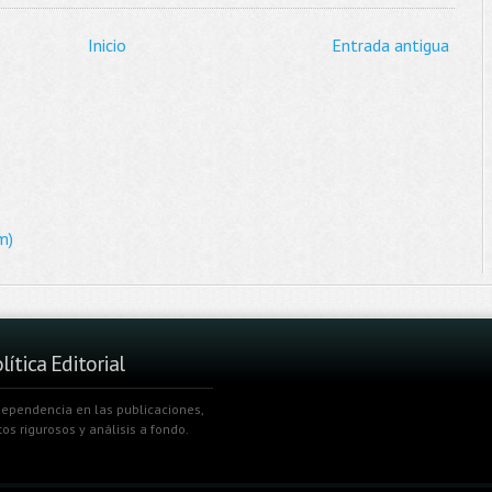
Inicio
Entrada antigua
m)
lítica Editorial
dependencia en las publicaciones,
tos rigurosos y análisis a fondo.