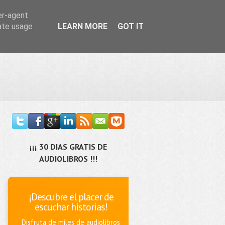
er-agent
rate usage
LEARN MORE
GOT IT
¡¡¡ 30 DIAS GRATIS DE
AUDIOLIBROS !!!
¡Descubre el placer de
escuchar historias!
Disfruta de miles de audiolibros