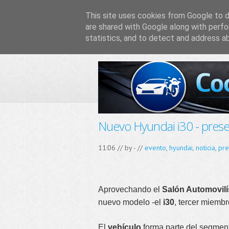
This site uses cookies from Google to de
are shared with Google along with perfo
statistics, and to detect and address a
Nuevo Hyundai i30 - pres
11:06 // by
-
//
evento
,
hyundai
,
noticia
,
pre
Aprovechando el
Salón Automovilí
nuevo modelo -el
i30
, tercer miembr
El
vehículo
forma parte del segmen