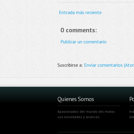
Entrada más reciente
0 comments:
Publicar un comentario
Suscribirse a:
Enviar comentarios (Ato
Quienes Somos
Po
Apasionados del mundo del motor,
In
sus novedades y avances.
da