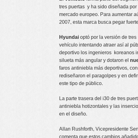
tres puertas y ha sido diseñada po
mercado europeo. Para aumentar aún
2007, esta marca busca pegar fuert
Hyundai
optó por la versión de tres 
vehículo intentando atraer así al pú
deportivo los ingenieros koreanos in
silueta más angular y dotaron el
nue
faros antiniebla más deportivos, co
rediseñaron el paragolpes y en defi
este tipo de público.
La parte trasera del i30 de tres puer
antiniebla hotizontales y las inserci
en el diseño.
Allan Rushforth, Vicepresidente Se
comenta que estos cambios añadidos