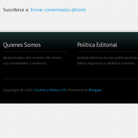
Suscribirse a:
Enviar comentarios (Atom)
Quienes Somos
Política Editorial
Apasionados del mundo del motor,
Independencia en las publicaciones
sus novedades y avances.
datos rigurosos y análisis a fondo.
Copyright ©
2026
Coches y Motos 10
| Powered by
Blogger