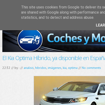
This site uses cookies from Google to deliver its s
are shared with Google along with performance and 
statistics, and to detect and address abuse.
LEA
El Kia Optima Híbrido, ya disponible en Españ
22:32 // by
-
//
analisis
,
hibridos
,
imágenes
,
kia
,
optima
//
No comments