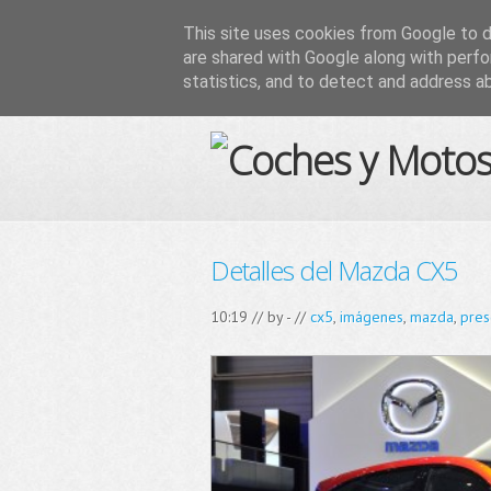
This site uses cookies from Google to de
are shared with Google along with perfo
statistics, and to detect and address a
Detalles del Mazda CX5
10:19 // by
-
//
cx5
,
imágenes
,
mazda
,
pres