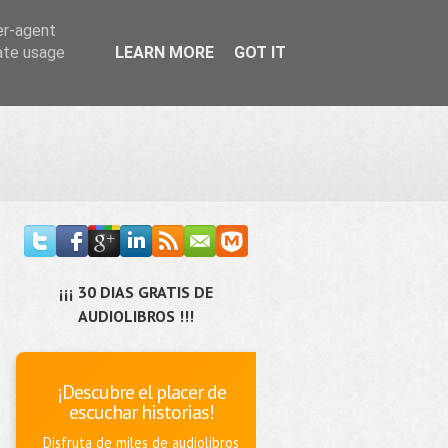
er-agent
rate usage
LEARN MORE
GOT IT
¡¡¡ 30 DIAS GRATIS DE
AUDIOLIBROS !!!
¡Descubre el placer de
escuchar historias!
Disfruta de miles de audiolibros