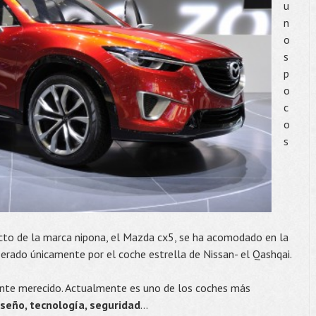
u
n
o
s
p
o
c
o
s
to de la marca nipona, el Mazda cx5, se ha acomodado en la
erado únicamente por el coche estrella de Nissan- el Qashqai.
nte merecido. Actualmente es uno de los coches más
iseño, tecnología, seguridad
...