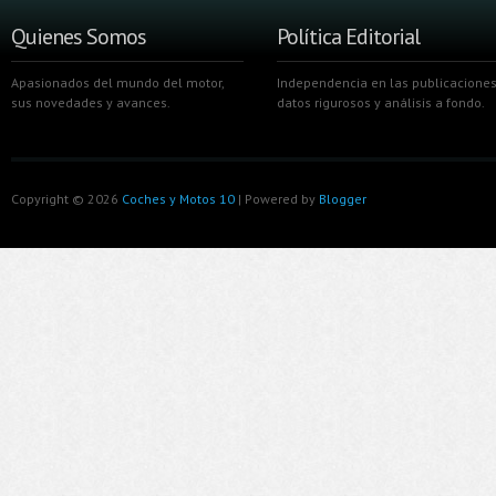
Quienes Somos
Política Editorial
Apasionados del mundo del motor,
Independencia en las publicaciones
sus novedades y avances.
datos rigurosos y análisis a fondo.
Copyright ©
2026
Coches y Motos 10
| Powered by
Blogger