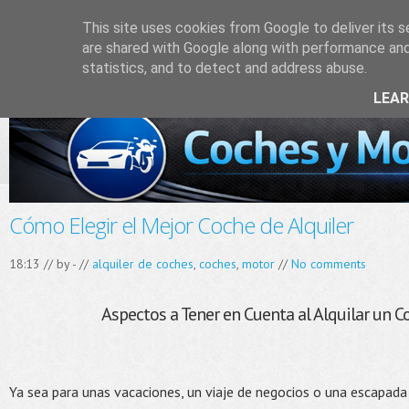
This site uses cookies from Google to deliver its s
are shared with Google along with performance and 
statistics, and to detect and address abuse.
LEA
Cómo Elegir el Mejor Coche de Alquiler
18:13 // by
-
//
alquiler de coches
,
coches
,
motor
//
No comments
Aspectos a Tener en Cuenta al Alquilar un C
Ya sea para unas vacaciones, un viaje de negocios o una escapada