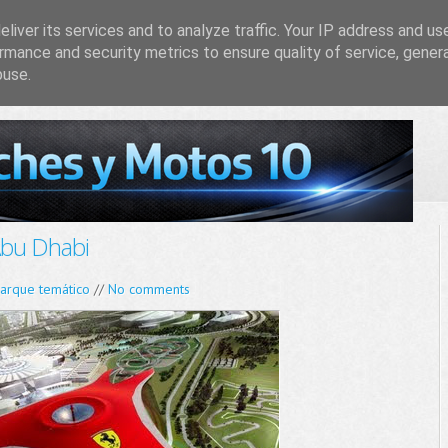
liver its services and to analyze traffic. Your IP address and us
rmance and security metrics to ensure quality of service, gene
buse.
bu Dhabi
arque temático
//
No comments