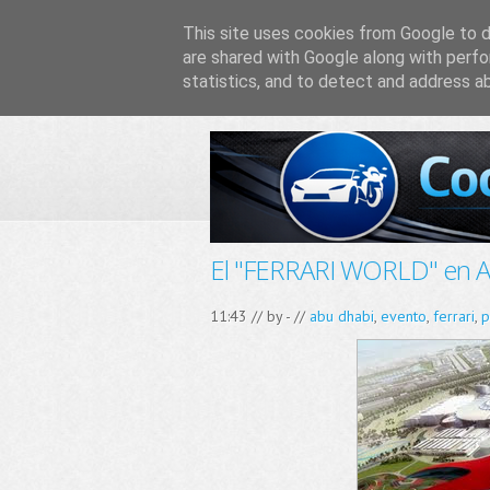
This site uses cookies from Google to de
are shared with Google along with perfo
statistics, and to detect and address a
El "FERRARI WORLD" en A
11:43 // by
-
//
abu dhabi
,
evento
,
ferrari
,
p