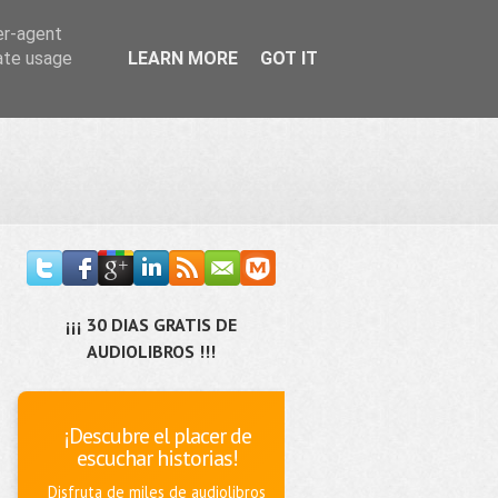
er-agent
rate usage
LEARN MORE
GOT IT
¡¡¡ 30 DIAS GRATIS DE
AUDIOLIBROS !!!
¡Descubre el placer de
escuchar historias!
Disfruta de miles de audiolibros