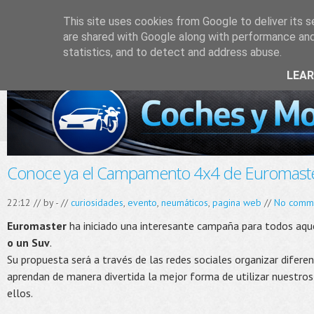
This site uses cookies from Google to deliver its s
are shared with Google along with performance and 
statistics, and to detect and address abuse.
LEA
Conoce ya el Campamento 4x4 de Euromast
22:12 // by
-
//
curiosidades
,
evento
,
neumáticos
,
pagina web
//
No comm
Euromaster
ha iniciado una interesante campaña para todos aqu
o un Suv
.
Su propuesta será a través de las redes sociales organizar difere
aprendan de manera divertida la mejor forma de utilizar nuestro
ellos.