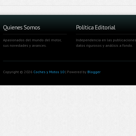
Quienes Somos
Política Editorial
Apasionados del mundo del motor,
Independencia en las publicaciones
sus novedades y avances.
datos rigurosos y análisis a fondo.
Copyright ©
2026
Coches y Motos 10
| Powered by
Blogger