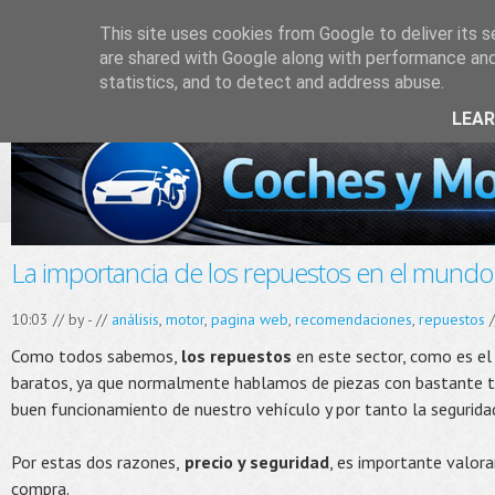
This site uses cookies from Google to deliver its s
are shared with Google along with performance and 
statistics, and to detect and address abuse.
LEA
La importancia de los repuestos en el mundo
10:03 // by
-
//
análisis
,
motor
,
pagina web
,
recomendaciones
,
repuestos
/
Como todos sabemos,
los repuestos
en este sector, como es el
baratos, ya que normalmente hablamos de piezas con bastante te
buen funcionamiento de nuestro vehículo y por tanto la segurida
Por estas dos razones,
precio y seguridad
, es importante valora
compra.