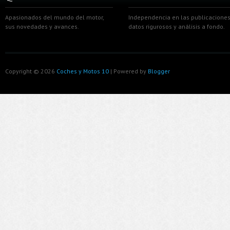
Apasionados del mundo del motor,
Independencia en las publicaciones
sus novedades y avances.
datos rigurosos y análisis a fondo.
Copyright ©
2026
Coches y Motos 10
| Powered by
Blogger