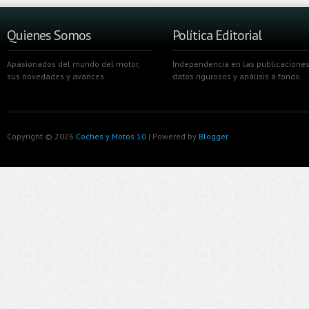
Quienes Somos
Política Editorial
Apasionados del mundo del motor,
Independencia en las publicaciones
sus novedades y avances.
datos rigurosos y análisis a fondo.
Copyright ©
2026
Coches y Motos 10
| Powered by
Blogger