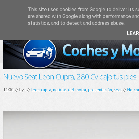
This site uses cookies from Google to deliver its s
are shared with Google along with performance and 
statistics, and to detect and address abuse.
LEA
Nuevo Seat Leon Cupra, 280 Cv bajo tus pies
11:00 // by
-
//
leon cupra
,
noticias del motor
,
presentación
,
seat
//
No co