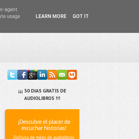
er-agent
rate usage
LEARN MORE
GOT IT
¡¡¡ 30 DIAS GRATIS DE
AUDIOLIBROS !!!
¡Descubre el placer de
escuchar historias!
Disfruta de miles de audiolibros