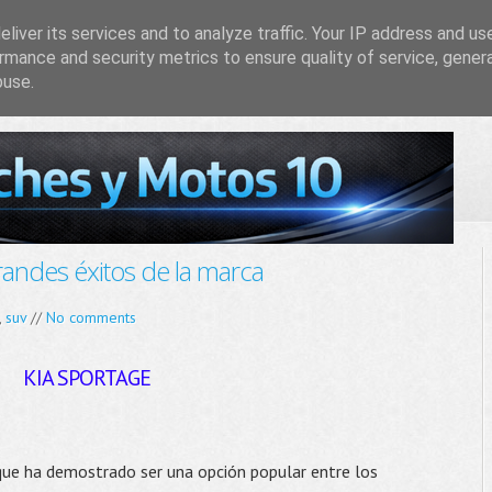
liver its services and to analyze traffic. Your IP address and us
rmance and security metrics to ensure quality of service, gene
buse.
randes éxitos de la marca
,
suv
//
No comments
KIA SPORTAGE
ue ha demostrado ser una opción popular entre los