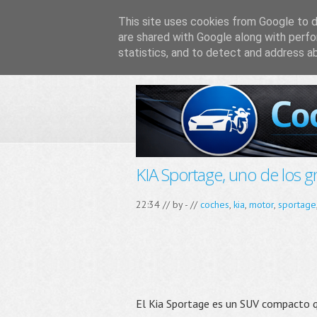
This site uses cookies from Google to de
are shared with Google along with perfo
statistics, and to detect and address a
KIA Sportage, uno de los g
22:34 // by
-
//
coches
,
kia
,
motor
,
sportage
El Kia Sportage es un SUV compacto q