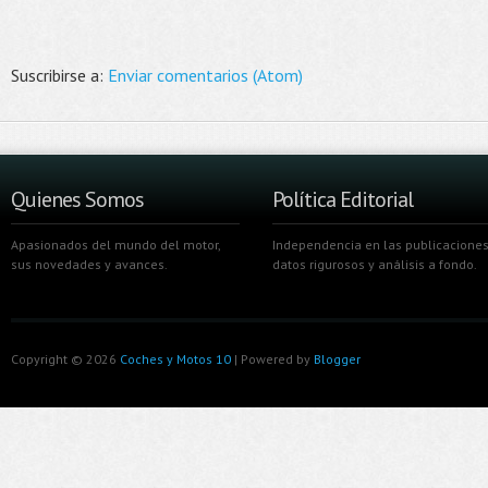
Suscribirse a:
Enviar comentarios (Atom)
Quienes Somos
Política Editorial
Apasionados del mundo del motor,
Independencia en las publicaciones
sus novedades y avances.
datos rigurosos y análisis a fondo.
Copyright ©
2026
Coches y Motos 10
| Powered by
Blogger