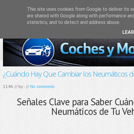
This site uses cookies from Google to deliver its s
are shared with Google along with performance and 
statistics, and to detect and address abuse.
LEA
¿Cuándo Hay Que Cambiar los Neumáticos d
11:46 // by
-
//
No comments
Señales Clave para Saber Cuán
Neumáticos de Tu Ve