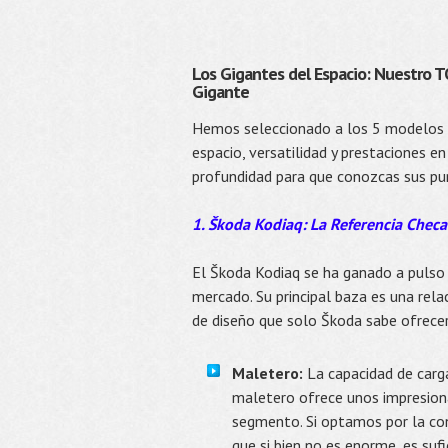
Los Gigantes del Espacio: Nuestro T
Gigante
Hemos seleccionado a los 5 modelos qu
espacio, versatilidad y prestaciones e
profundidad para que conozcas sus pun
1. Škoda Kodiaq: La Referencia Checa
El Škoda Kodiaq se ha ganado a pulso
mercado. Su principal baza es una rela
de diseño que solo Škoda sabe ofrecer
Maletero:
La capacidad de carga
maletero ofrece unos impresio
segmento. Si optamos por la conf
que si bien no es enorme, es suf