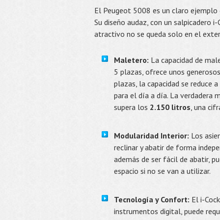
El Peugeot 5008 es un claro ejemplo d
Su diseño audaz, con un salpicadero i-
atractivo no se queda solo en el exter
Maletero:
La capacidad de male
5 plazas, ofrece unos generoso
plazas, la capacidad se reduce a
para el día a día. La verdadera 
supera los
2.150 litros
, una cif
Modularidad Interior:
Los asien
reclinar y abatir de forma indepe
además de ser fácil de abatir, 
espacio si no se van a utilizar.
Tecnología y Confort:
El i-Cock
instrumentos digital, puede req