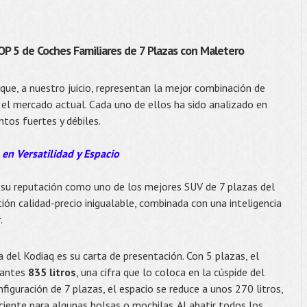
OP 5 de Coches Familiares de 7 Plazas con Maletero
e, a nuestro juicio, representan la mejor combinación de
n el mercado actual. Cada uno de ellos ha sido analizado en
tos fuertes y débiles.
 en Versatilidad y Espacio
 su reputación como uno de los mejores SUV de 7 plazas del
ción calidad-precio inigualable, combinada con una inteligencia
.
 del Kodiaq es su carta de presentación. Con 5 plazas, el
nantes
835 litros
, una cifra que lo coloca en la cúspide del
iguración de 7 plazas, el espacio se reduce a unos 270 litros,
iciente para algunas bolsas o mochilas. Al abatir todos los