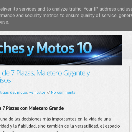
liver its services and to analyze traffic. Your IP address and us
rmance and security metrics to ensure quality of service, gene
buse.
de 7 Plazas, Maletero Gigante y
isos
ticias del motor
,
vehículos
//
No comments
de 7 Plazas con Maletero Grande
 una de las decisiones más importantes en la vida de una
idad y la fiabilidad, sino también de la versatilidad, el espacio