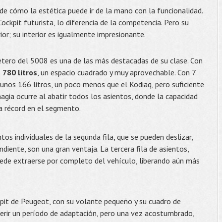
e cómo la estética puede ir de la mano con la funcionalidad.
Cockpit futurista, lo diferencia de la competencia. Pero su
ior; su interior es igualmente impresionante.
tero del 5008 es una de las más destacadas de su clase. Con
s
780 litros
, un espacio cuadrado y muy aprovechable. Con 7
 unos 166 litros, un poco menos que el Kodiaq, pero suficiente
magia ocurre al abatir todos los asientos, donde la capacidad
ra récord en el segmento.
tos individuales de la segunda fila, que se pueden deslizar,
ndiente, son una gran ventaja. La tercera fila de asientos,
puede extraerse por completo del vehículo, liberando aún más
pit de Peugeot, con su volante pequeño y su cuadro de
uerir un período de adaptación, pero una vez acostumbrado,