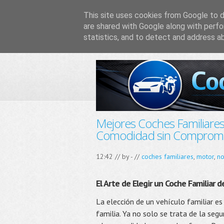
This site uses cookies from Google to de
are shared with Google along with perfo
statistics, and to detect and address a
Mejores Coches Familiares 
Comodidad sin Comprom
12:42 // by
-
//
coches familiares
,
motor
,
no
El Arte de Elegir un Coche Familiar 
La elección de un vehículo familiar es
familia. Ya no solo se trata de la segur