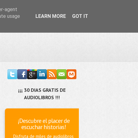
er-agent
rate usage
LEARN MORE
GOT IT
¡¡¡ 30 DIAS GRATIS DE
AUDIOLIBROS !!!
¡Descubre el placer de
escuchar historias!
Disfruta de miles de audiolibros