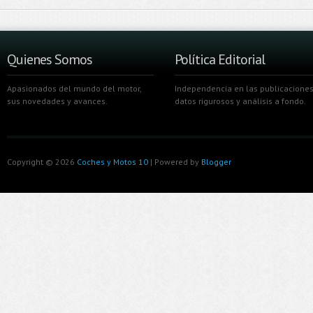
Quienes Somos
Política Editorial
Apasionados del mundo del motor,
Independencia en las publicaciones
sus novedades y avances.
datos rigurosos y análisis a fondo.
Copyright ©
2026
Coches y Motos 10
| Powered by
Blogger