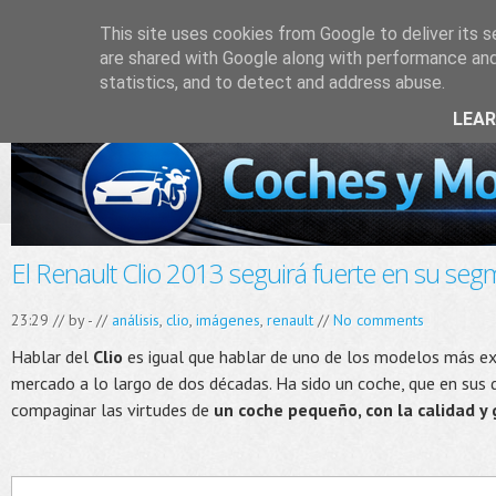
This site uses cookies from Google to deliver its s
are shared with Google along with performance and 
statistics, and to detect and address abuse.
LEA
El Renault Clio 2013 seguirá fuerte en su se
23:29 // by
-
//
análisis
,
clio
,
imágenes
,
renault
//
No comments
Hablar del
Clio
es igual que hablar de uno de los modelos más ex
mercado a lo largo de dos décadas. Ha sido un coche, que en sus 
compaginar las virtudes de
un coche pequeño, con la calidad y