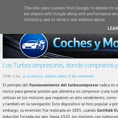
This site uses cookies from Google to deliver its s
are shared with Google along with performance and 
statistics, and to detect and address abuse.
LEA
Los Turbocompresores, donde comprarlos y a
19:42 // by
-
//
accesorios
,
análisis
,
motor
//
No comments
El principio del
funcionamiento del turbocompresor
radica en 
motor para generar presión que alimenta un compresor y una turb
utilizan en los motores que requieren un alto rendimiento, como
y también en la navegación. Este dispositivo se hizo popular a prin
embargo, su invención fue realizada en 1885, cuando
Gottlieb D
inducción forzada por aire. Hacia 1920, los motores con turboco