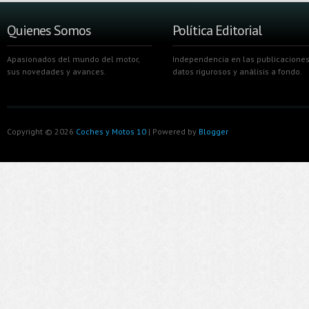
Quienes Somos
Política Editorial
Apasionados del mundo del motor,
Independencia en las publicaciones
sus novedades y avances.
datos rigurosos y análisis a fondo.
Copyright ©
2026
Coches y Motos 10
| Powered by
Blogger