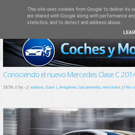
This site uses cookies from Google to deliver its s
are shared with Google along with performance and 
statistics, and to detect and address abuse.
LEA
Conociendo el nuevo Mercedes Clase C 201
18:56 // by
-
//
análisis
,
clase c
,
imágenes
,
lanzamiento
,
mercedes
//
No c