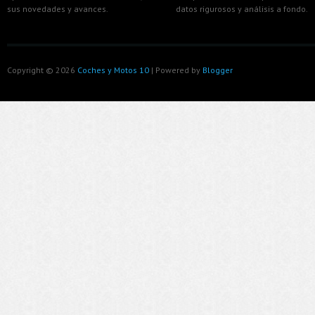
sus novedades y avances.
datos rigurosos y análisis a fondo.
Copyright ©
2026
Coches y Motos 10
| Powered by
Blogger