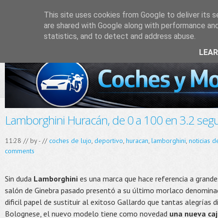
This site uses cookies from Google to deliver its s
are shared with Google along with performance and 
statistics, and to detect and address abuse.
LEA
Lamborghini Huracán, de 0 a 100 en 3.2 se
11:28 // by
-
//
coches de lujo
,
deportivo
,
huracan
,
lamborghini
,
noticias d
comments
Sin duda
Lamborghini
es una marca que hace referencia a grandes
salón de Ginebra pasado presentó a su último morlaco denomi
dificil papel de sustituir al exitoso Gallardo que tantas alegrías 
Bolognese, el nuevo modelo tiene como novedad
una nueva caj