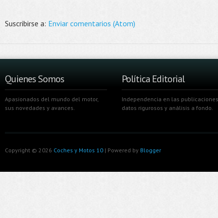
Suscribirse a:
Enviar comentarios (Atom)
Quienes Somos
Política Editorial
Apasionados del mundo del motor,
Independencia en las publicaciones
sus novedades y avances.
datos rigurosos y análisis a fondo.
Copyright ©
2026
Coches y Motos 10
| Powered by
Blogger