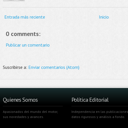
Entrada más reciente
Inicio
0 comments:
Publicar un comentario
Suscribirse a:
Enviar comentarios (Atom)
Quienes Somos
Política Editorial
Apasionados del mundo del motor,
Independencia en las publicaciones
sus novedades y avances.
datos rigurosos y análisis a fondo.