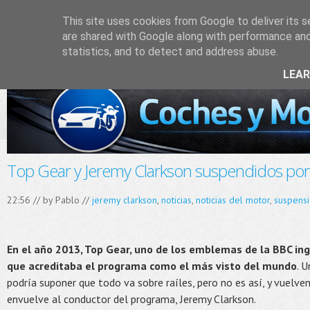
This site uses cookies from Google to deliver its s
are shared with Google along with performance and 
statistics, and to detect and address abuse.
LEA
Top Gear y Jeremy Clarkson suspendidos por 
22:56 // by
Pablo
//
jeremy clarkson
,
noticias
,
noticias del motor
,
suspens
En el año 2013, Top Gear, uno de los emblemas de la BBC ingl
que acreditaba el programa como el más visto del mundo
. 
podría suponer que todo va sobre raíles, pero no es así, y vuelven
envuelve al conductor del programa, Jeremy Clarkson.