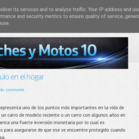
liver its services and to analyze traffic. Your IP address and us
rmance and security metrics to ensure quality of service, gene
buse.
lo en el hogar
No comments
representa uno de los puntos más importantes en la vida de
es un carro de modelo reciente o un carro con algunos años en
enta una fuerte inversión monetaria por lo cual es
 para asegurarse de que ese se encuentre protegido cuando
sa.