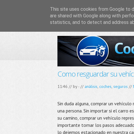
This site uses cookies from Google to de
are shared with Google along with perfo
statistics, and to detect and address a
Como resguardar su vehícu
11:46 // by
-
//
análisis
,
coches
,
seguros
//
Sin duda alguna, comprar un vehículo 
una persona. Sin importar si el carro 
su camino, comprar un vehículo repres
importante tomar los pasos adecuados
lo dejemos estacionado en nuestra ca