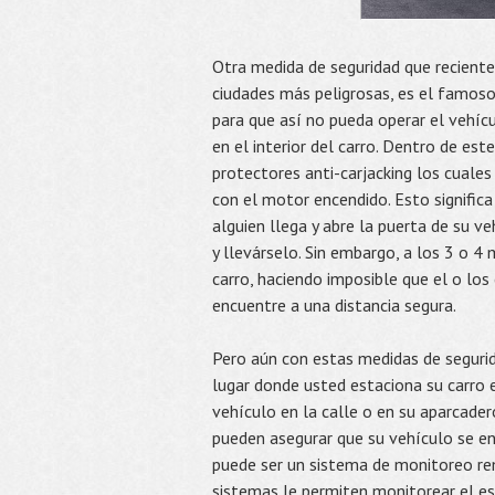
Otra medida de seguridad que recient
ciudades más peligrosas, es el famoso c
para que así no pueda operar el vehíc
en el interior del carro. Dentro de e
protectores anti-carjacking los cuale
con el motor encendido. Esto significa
alguien llega y abre la puerta de su ve
y llevárselo. Sin embargo, a los 3 o 4
carro, haciendo imposible que el o lo
encuentre a una distancia segura.
Pero aún con estas medidas de seguri
lugar donde usted estaciona su carro 
vehículo en la calle o en su aparcade
pueden asegurar que su vehículo se e
puede ser un sistema de monitoreo r
sistemas le permiten monitorear el es