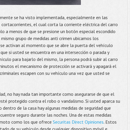
emente se ha visto implementada, especialmente en las
ortacorrientes, el cual corta la corriente eléctrica del carro
ulo a menos de que se presione un botón especial escondido
ste mismo grupo de medidas anti crimen ubicamos los
s se activan al momento que se abre la puerta del vehículo
 que si usted se encuentra en una intersección o parada y
hículo para bajarlo del mismo, la persona podrá subir al carro
 minutos el mecanismo de protección se activará y apagará el
s criminales escapen con su vehículo una vez que usted se
dad, no hay nada tan importante como asegurarse de que el
esté protegido contra el robo o vandalismo. Si usted aparca su
ro dentro de la casa hay algunas medidas de seguridad que
ncuentre seguro durante las noches. Una de estas medidas
emoto como los que ofrece
Securitas Direct Opiniones
. Estos
tado de su vehículo desde cualquier dispositivo móvil e