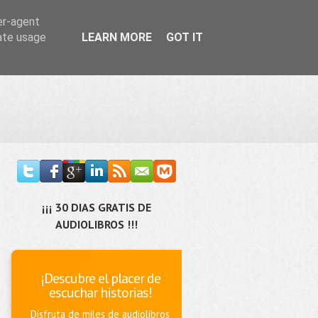
er-agent
rate usage
LEARN MORE
GOT IT
¡¡¡ 30 DIAS GRATIS DE
AUDIOLIBROS !!!
¡Descubre el placer de
escuchar historias!
Disfruta de miles de audiolibros