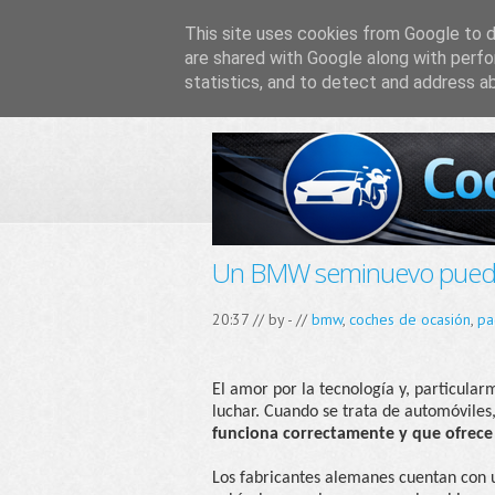
This site uses cookies from Google to de
are shared with Google along with perfo
statistics, and to detect and address a
Un BMW seminuevo puede 
20:37 // by
-
//
bmw
,
coches de ocasión
,
pa
El amor por la tecnología y, particular
luchar. Cuando se trata de automóviles
funciona correctamente y que ofrece
Los fabricantes alemanes cuentan con 