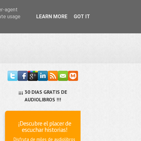
er-agent
rate usage
LEARN MORE
GOT IT
¡¡¡ 30 DIAS GRATIS DE
AUDIOLIBROS !!!
¡Descubre el placer de
escuchar historias!
Disfruta de miles de audiolibros