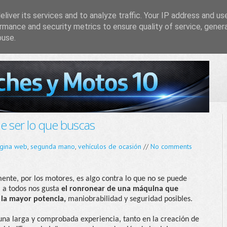
liver its services and to analyze traffic. Your IP address and us
rmance and security metrics to ensure quality of service, gene
buse.
ser lo que buscas
gina web
,
segunda mano
,
vehículos de ocasión
//
No comments
mente, por los motores, es algo contra lo que no se puede
, a todos nos gusta
el ronronear de una máquina que
 la mayor potencia,
maniobrabilidad y seguridad posibles.
una larga y comprobada experiencia, tanto en la creación de