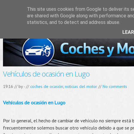
This site uses cookies from Google to deliver its s
are shared with Google along with performance and 
statistics, and to detect and address abuse.
LEA
Vehículos de ocasión en Lugo
19:16 // by
-
//
coches de ocasión
,
noticias del motor
//
No comments
Vehículos de ocasión en Lugo
Por lo general, el hecho de cambiar de vehículo no siempre está 
frecuentemente solemos buscar otro vehículo debido a que se p