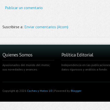
Publicar un comentario
Suscribirse a:
Enviar comentarios (Atom)
Quienes Somos
Política Editorial
Apasionados del mundo del motor,
Independencia en las publicaciones
sus novedades y avances.
datos rigurosos y análisis a fondo.
Copyright ©
2026
Coches y Motos 10
| Powered by
Blogger