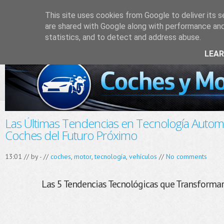
This site uses cookies from Google to deliver its s
are shared with Google along with performance and 
statistics, and to detect and address abuse.
LEA
Las Últimas Tendencias en Tecnología Autom
Coches del Futuro Próximo
13:01 // by
-
//
coches
,
motor
,
tecnología
,
vehículos
//
No comments
Las 5 Tendencias Tecnológicas que Transforma