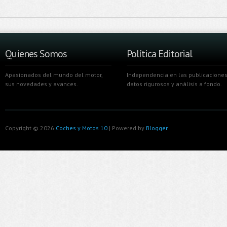
Quienes Somos
Política Editorial
Apasionados del mundo del motor,
Independencia en las publicaciones
sus novedades y avances.
datos rigurosos y análisis a fondo.
Copyright ©
2026
Coches y Motos 10
| Powered by
Blogger