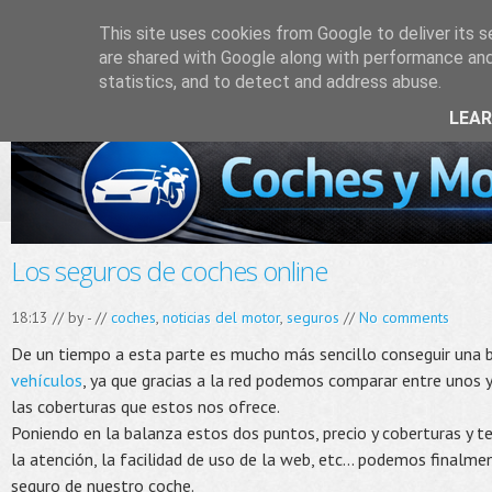
This site uses cookies from Google to deliver its s
are shared with Google along with performance and 
statistics, and to detect and address abuse.
LEA
Los seguros de coches online
18:13 // by
-
//
coches
,
noticias del motor
,
seguros
//
No comments
De un tiempo a esta parte es mucho más sencillo conseguir una 
vehículos
, ya que gracias a la red podemos comparar entre unos 
las coberturas que estos nos ofrece.
Poniendo en la balanza estos dos puntos, precio y coberturas y 
la atención, la facilidad de uso de la web, etc... podemos finalme
seguro de nuestro coche.