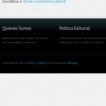
Suscribirse a:
Enviar comentarios (Atom)
Quienes Somos
Política Editorial
Apasionados del mundo del motor,
Independencia en las publicaciones
sus novedades y avances.
datos rigurosos y análisis a fondo.
Copyright ©
2026
Coches y Motos 10
| Powered by
Blogger