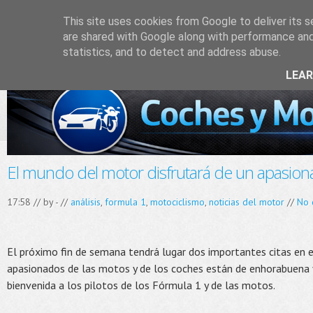
This site uses cookies from Google to deliver its s
are shared with Google along with performance and 
statistics, and to detect and address abuse.
LEA
El mundo del motor disfrutará de un apasion
17:58 // by
-
//
análisis
,
formula 1
,
motociclismo
,
noticias del motor
//
No 
El próximo fin de semana tendrá lugar dos importantes citas en 
apasionados de las motos y de los coches están de enhorabuena 
bienvenida a los pilotos de los Fórmula 1 y de las motos.