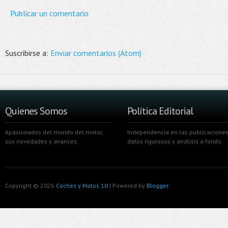
Publicar un comentario
Suscribirse a:
Enviar comentarios (Atom)
Quienes Somos
Política Editorial
Apasionados del mundo del motor,
Independencia en las publicaciones
sus novedades y avances.
datos rigurosos y análisis a fondo.
Copyright ©
2026
Coches y Motos 10
| Powered by
Blogger