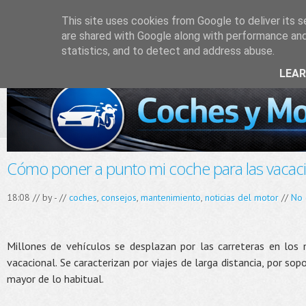
This site uses cookies from Google to deliver its s
are shared with Google along with performance and 
statistics, and to detect and address abuse.
LEA
Cómo poner a punto mi coche para las vacac
18:08 // by
-
//
coches
,
consejos
,
mantenimiento
,
noticias del motor
//
No
Millones de vehículos se desplazan por las carreteras en los
vacacional. Se caracterizan por viajes de larga distancia, por so
mayor de lo habitual.