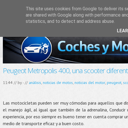
This site uses cookies from Google to deliver its s
are shared with Google along with performance and 
statistics, and to detect and address abuse.
LEA
Peugeot Metropolis 400, una scooter diferent
11:44 // by
-
//
análisis
,
noticias de motos
,
noticias del motor
,
peugeot
,
sc
Las motocicletas pueden ser muy cómodas para aquellos que disf
el manejo ágil, al igual que también de la adrenalina, Conduci
experiencia, por eso siempre es bueno tener en cuenta comprar un
medio de transporte eficaz y a buen costo.