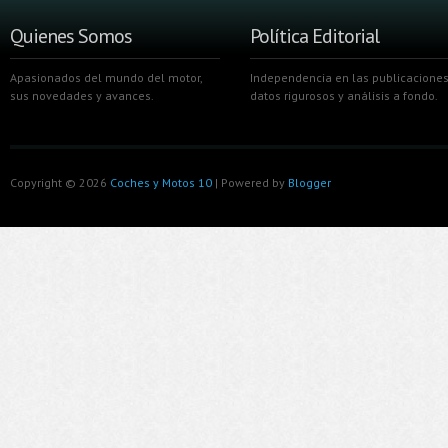
Quienes Somos
Política Editorial
Apasionados del mundo del motor,
Independencia en las publicaciones
sus novedades y avances.
datos rigurosos y análisis a fondo.
Copyright ©
2026
Coches y Motos 10
| Powered by
Blogger